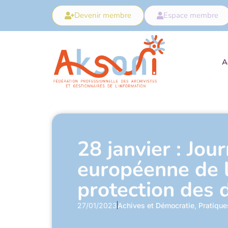
Devenir membre
Espace membre
A
28 janvier : Jou
européenne de 
protection des
27/01/2023
Achives et Démocratie
,
Pratique