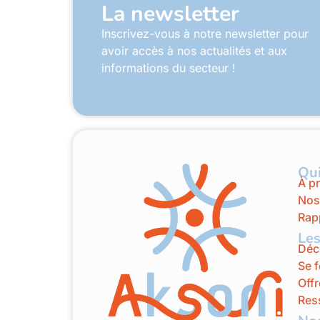
La newsletter
Inscrivez-vous à notre newsletter pour
avoir accès à nos actualités et aux
informations du secteur !
Qu
À p
Nos
Rapp
Les
Déco
Se 
Offr
Res