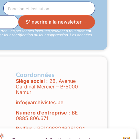
S'inscrire à la newsletter →
etter. Les personnes inscrites peuvent à tout moment
 leur rectification ou leur suppression. Les données
Coordonnées
Siège social
: 28, Avenue
Cardinal Mercier – B-5000
Namur
info@archivistes.be
Numéro d’entreprise
: BE
0885.806.671
Belfius
: BE10068246261304
Avec le soutien de la
Fédération