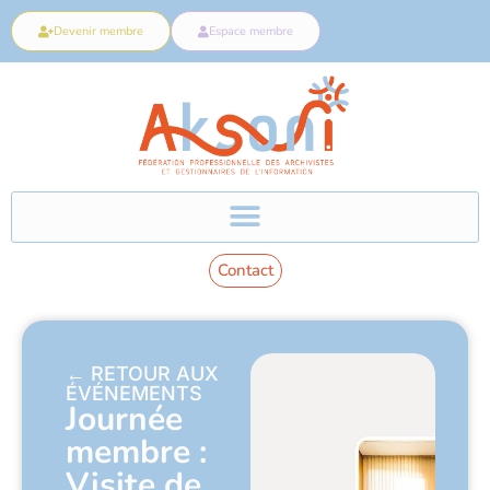
Devenir membre
Espace membre
Contact
← RETOUR AUX
ÉVÉNEMENTS
Journée
membre :
Visite de