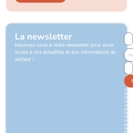
La newsletter
Inscrivez-vous à notre newsletter pour avoir
accès à nos actualités et aux informations du
secteur !
Ces
donn
sont
uniq
utili
pour
l’env
et
la
gesti
de
la