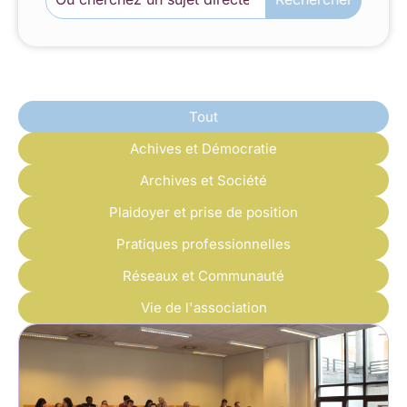
Tout
Achives et Démocratie
Archives et Société
Plaidoyer et prise de position
Pratiques professionnelles
Réseaux et Communauté
Vie de l'association