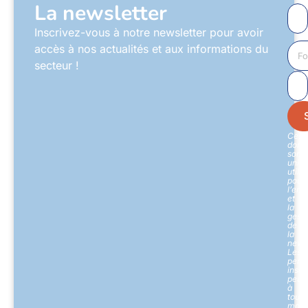
La newsletter
Inscrivez-vous à notre newsletter pour avoir
accès à nos actualités et aux informations du
secteur !
Ces
donn
sont
uniq
utili
pour
l’env
et
la
gesti
de
la
newsl
Les
pers
inscr
peuv
à
tout
mom