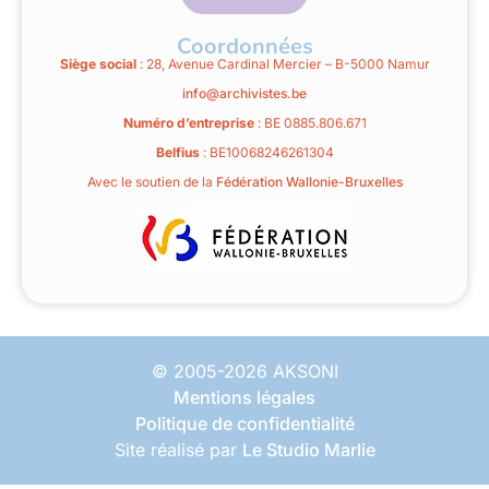
Coordonnées
Siège social
: 28, Avenue Cardinal Mercier – B-5000 Namur
info@archivistes.be
Numéro d’entreprise
: BE 0885.806.671
Belfius
: BE10068246261304
Avec le soutien de la
Fédération Wallonie-Bruxelles
© 2005-2026 AKSONI
Mentions légales
Politique de confidentialité
Site réalisé par
Le Studio Marlie