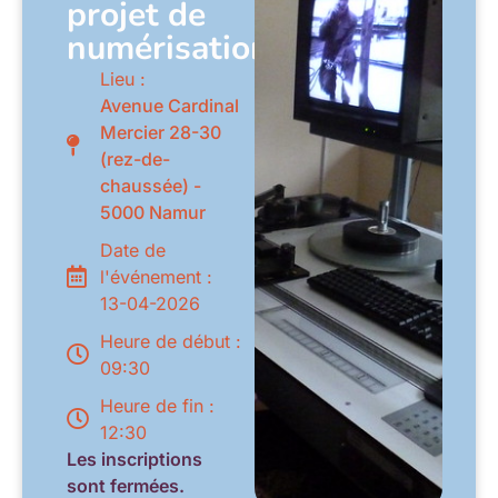
projet de
numérisation
Lieu :
Avenue Cardinal
Mercier 28-30
(rez-de-
chaussée) -
5000 Namur
Date de
l'événement :
13-04-2026
Heure de début :
09:30
Heure de fin :
12:30
Les inscriptions
sont fermées.