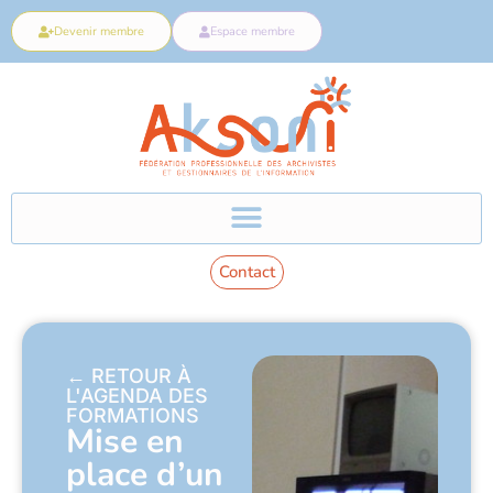
Devenir membre
Espace membre
Contact
← RETOUR À
L'AGENDA DES
FORMATIONS
Mise en
place d’un