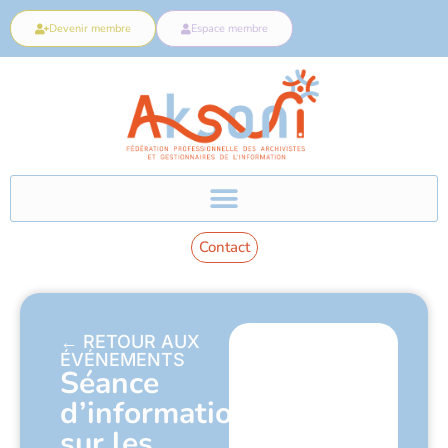
Devenir membre
Espace membre
Contact
← RETOUR AUX
ÉVÉNEMENTS
Séance
d’information
sur les