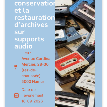
conservation
et la
restauration
d’archives
sur
supports
audio
Lieu :
Avenue Cardinal
Mercier, 28-30
(rez-de-
chaussée) –
5000 Namur
Date de
l'événement :
18-09-2026