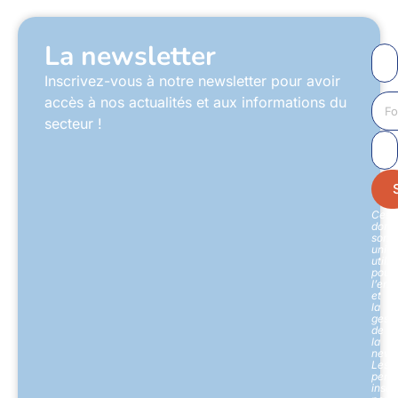
La newsletter
Inscrivez-vous à notre newsletter pour avoir
accès à nos actualités et aux informations du
secteur !
Ces
donn
sont
uniq
utili
pour
l’env
et
la
gesti
de
la
newsl
Les
pers
inscr