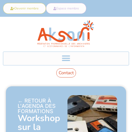
Devenir membre
Espace membre
Contact
← RETOUR À
L'AGENDA DES
FORMATIONS
Workshop
sur la