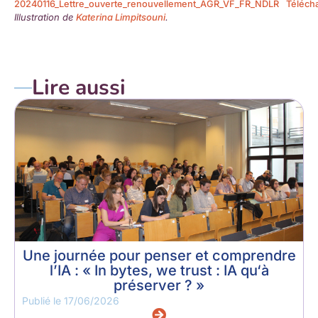
20240116_Lettre_ouverte_renouvellement_AGR_VF_FR_NDLR
Téléch
Illustration de
Katerina Limpitsouni
.
Lire aussi
Une journée pour penser et comprendre
l’IA : « In bytes, we trust : IA qu‘à
préserver ? »
Publié le
17/06/2026