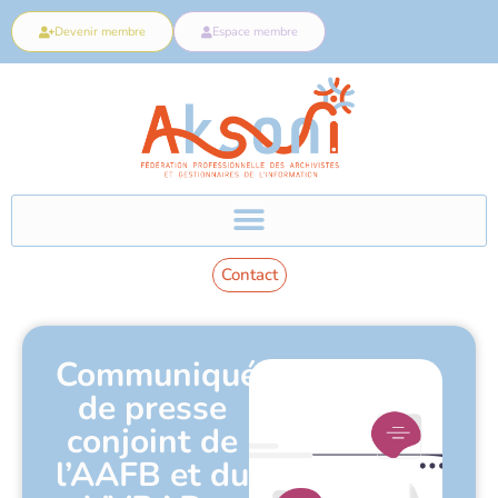
Devenir membre
Espace membre
Contact
Communiqué
de presse
conjoint de
l’AAFB et du