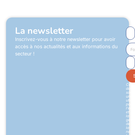
La newsletter
Inscrivez-vous à notre newsletter pour avoir
accès à nos actualités et aux informations du
secteur !
Ces
donn
sont
uniq
utili
pour
l’env
et
la
gesti
de
la
newsl