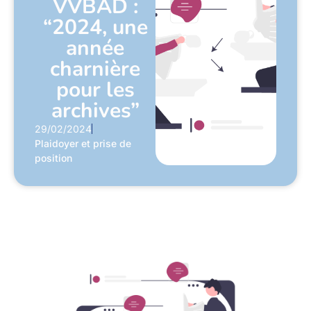
VVBAD :
“2024, une
année
charnière
pour les
archives”
29/02/2024
Plaidoyer et prise de
position