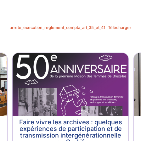
arrete_execution_reglement_compta_art_35_et_41
Télécharger
Faire vivre les archives : quelques
expériences de participation et de
transmission intergénérationnelle