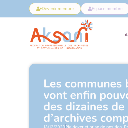
Devenir membre
Espace membre
A
Les communes b
vont enfin pouvo
des dizaines de
d’archives com
13/12/2023
Plaidoyer et prise de position
,
Pr