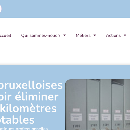
ccueil
Qui sommes-nous ?
Métiers
Actions
ruxelloises
ir éliminer
 kilomètres
ptables
atiques professionnelles