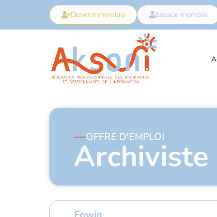
Devenir membre
Espace membre
A
OFFRE D'EMPLOI
Archiviste
Eowin