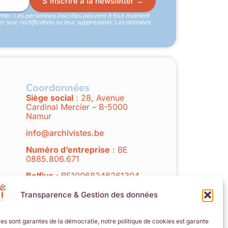
S'inscrire à la newsletter →
etter. Les personnes inscrites peuvent à tout moment
 leur rectification ou leur suppression. Les données
Coordonnées
Siège social
: 28, Avenue
Cardinal Mercier – B-5000
Namur
info@archivistes.be
Numéro d’entreprise
: BE
0885.806.671
Belfius
: BE10068246261304
Avec le soutien de la
Fédération
Transparence & Gestion des données
Wallonie-Bruxelles
ves sont garantes de la démocratie, notre politique de cookies est garante