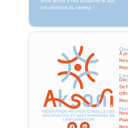
avoir accès à nos actualités et aux
informations du secteur !
Qu
À p
Nos
Rapp
Les
Déco
Se 
Offr
Res
Nos
FÉDÉRATION PROFESSIONNELLE DES
Nos
ARCHIVISTES ET GESTIONNAIRES DE
Pla
L'INFORMATION
Nos