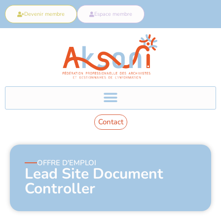
Devenir membre
Espace membre
Contact
OFFRE D'EMPLOI
Lead Site Document
Controller