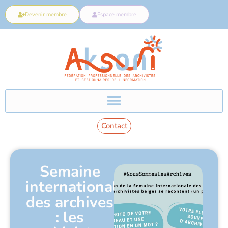
Devenir membre
Espace membre
Contact
Semaine
internationale
des archives
: les