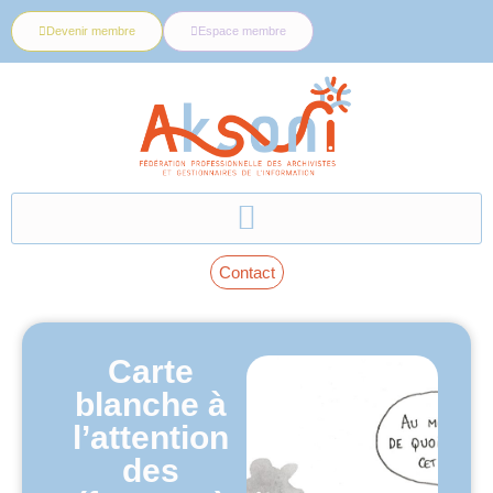
Devenir membre
Espace membre
Contact
Carte
blanche à
l’attention
des