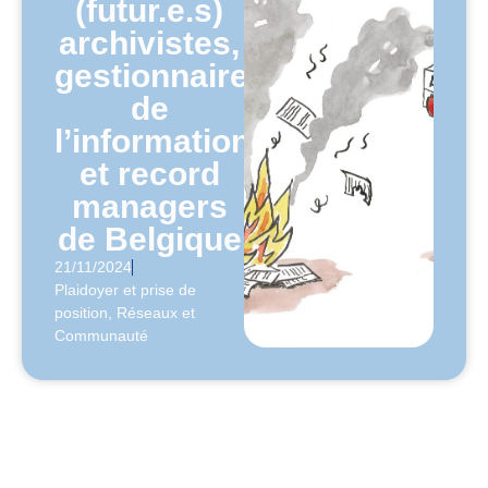
(futur.e.s)
archivistes,
gestionnaires
de
l’information
et record
managers
de Belgique
21/11/2024
Plaidoyer et prise de
position
,
Réseaux et
Communauté