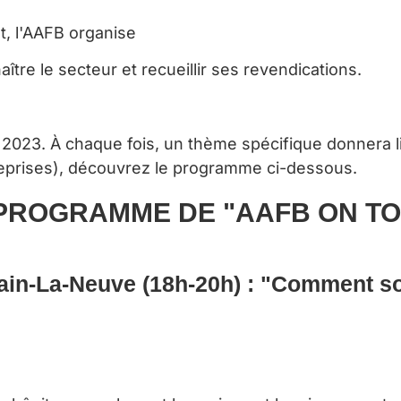
t, l'AAFB organise
ître le secteur et recueillir ses revendications.
l 2023.
À chaque fois, un thème spécifique donnera l
eprises
), découvrez le programme ci-dessous.
PROG
RAMME DE "AAFB ON T
ain-La-Neuve (18h-20h) :
"
Comment so