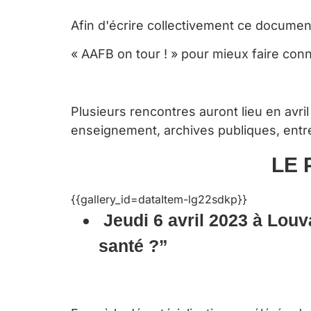
Afin d'écrire collectivement ce documen
« AAFB on tour ! » pour mieux faire conna
Plusieurs rencontres auront lieu en avri
enseignement, archives publiques, entr
LE 
{{gallery_id=dataItem-lg22sdkp}}
J
eudi 6 avril 2023 à L
ouv
santé ?”