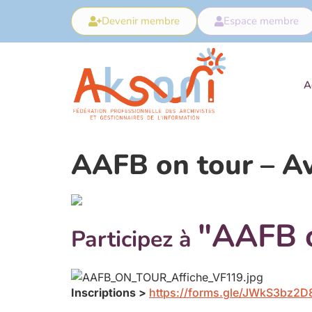
Devenir membre
Espace membre
A
AAFB on tour – Av
"AAFB o
Participez à
Inscriptions >
https://forms.gle/JWkS3bz2