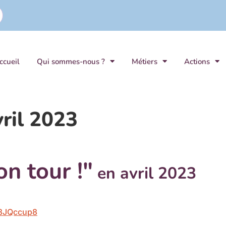
ccueil
Qui sommes-nous ?
Métiers
Actions
ril 2023
n tour !"
en avril 2023
D8JQccup8