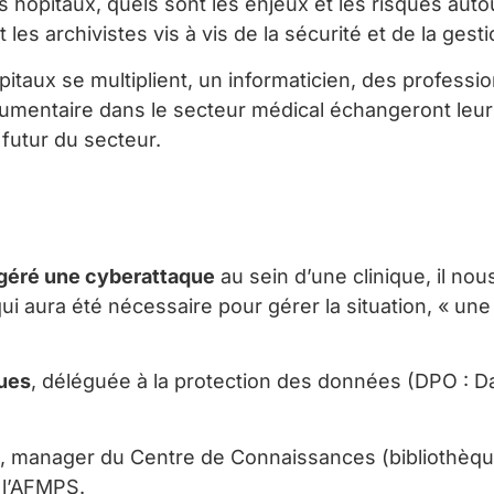
s hôpitaux, quels sont les enjeux et les risques au
 les archivistes vis à vis de la sécurité et de la ges
itaux se multiplient, un informaticien, des professi
umentaire dans le secteur médical échangeront leurs
futur du secteur.
 géré une cyberattaque
au sein d’une clinique, il no
qui aura été nécessaire pour gérer la situation, « u
ues
, déléguée à la protection des données (DPO : D
, manager du Centre de Connaissances (bibliothèque 
 l’AFMPS.