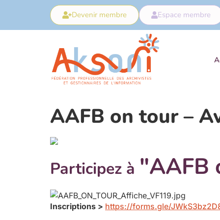
Devenir membre
Espace membre
A
AAFB on tour – Av
"AAFB o
Participez à
Inscriptions >
https://forms.gle/JWkS3bz2