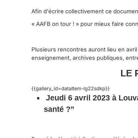
Afin d'écrire collectivement ce documen
« AAFB on tour ! » pour mieux faire conna
Plusieurs rencontres auront lieu en avri
enseignement, archives publiques, entr
LE 
{{gallery_id=dataItem-lg22sdkp}}
J
eudi 6 avril 2023 à L
ouv
santé ?”