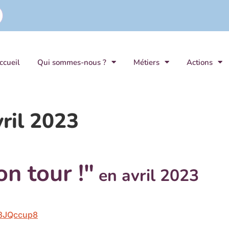
ccueil
Qui sommes-nous ?
Métiers
Actions
ril 2023
n tour !"
en avril 2023
D8JQccup8