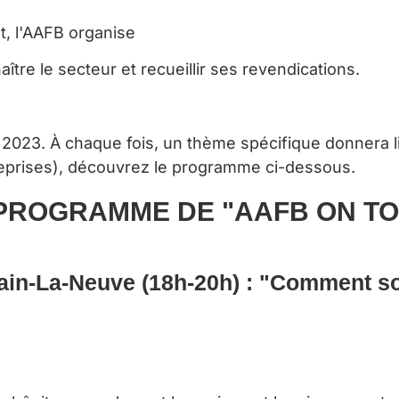
t, l'AAFB organise
ître le secteur et recueillir ses revendications.
l 2023.
À chaque fois, un thème spécifique donnera l
eprises
), découvrez le programme ci-dessous.
PROG
RAMME DE "AAFB ON T
ain-La-Neuve (18h-20h) :
"
Comment so