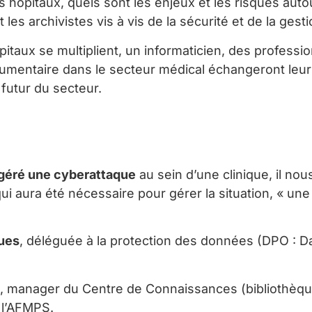
s hôpitaux, quels sont les enjeux et les risques au
 les archivistes vis à vis de la sécurité et de la ges
itaux se multiplient, un informaticien, des professi
umentaire dans le secteur médical échangeront leurs
futur du secteur.
 géré une cyberattaque
au sein d’une clinique, il no
qui aura été nécessaire pour gérer la situation, « u
ues
, déléguée à la protection des données (DPO : D
, manager du Centre de Connaissances (bibliothèque 
 l’AFMPS.